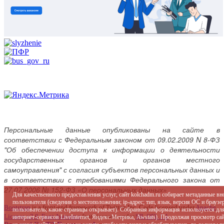
Персональные данные опубликованы на сайте в
соответствии с Федеральным законом от 09.02.2009 N 8-ФЗ
"Об обеспечении доступа к информации о деятельности
государственных органов и органов местного
самоуправления" с согласия субъектов персональных данных и
в соответствии с требованиями Федерального закона от
27.07.2006 № 152-ФЗ «О персональных данных»
Для качественного предоставления услуг, сайт kolchadm.ru собирает метаданные в
пользователя (сведения о местоположении; ip-адрес; тип, язык, версия ОС и браузер
Bootstrap
is a front-end framework of Twitter, Inc. Code licensed under
Apache
пользователь; какие страницы открывает). Собранная информация используется дл
License v2.0
.
Font Awesome
font licensed under
SIL OFL 1.1
.
интернет-сервисов LiveInternet, Яндекс.Метрика, Awstats). Продолжая просмотр с