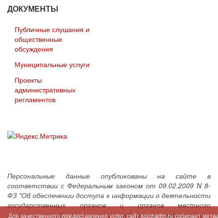
ДОКУМЕНТЫ
Публичные слушания и
общественные
обсуждения
Муниципальные услуги
Проекты
административных
регламентов
Персональные данные опубликованы на сайте в
соответствии с Федеральным законом от 09.02.2009 N 8-
ФЗ "Об обеспечении доступа к информации о деятельности
государственных органов и органов местного
самоуправления" с согласия субъектов персональных
Для качественного предоставления услуг, сайт kolchadm.ru собирает мет