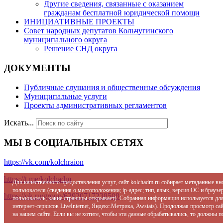
Другие сведения, связанные с оказанием
гражданам бесплатной юридической помощи
ИНИЦИАТИВНЫЕ ПРОЕКТЫ
Совет народных депутатов Кольчугинского
муниципального округа
Решение СНД округа
ДОКУМЕНТЫ
Публичные слушания и общественные обсуждения
Муниципальные услуги
Проекты административных регламентов
Искать...
МЫ В СОЦИАЛЬНЫХ СЕТЯХ
https://vk.com/kolchraion
https://t.me/kolchadm
Для качественного предоставления услуг, сайт kolchadm.ru собирает метаданные в
пользователя (сведения о местоположении; ip-адрес; тип, язык, версия ОС и браузер
https://ok.ru/group/62920717238508
пользователь; какие страницы открывает). Собранная информация используется дл
интернет-сервисов LiveInternet, Яндекс.Метрика, Awstats). Продолжая просмотр с
на нашем сайте. Если вы не хотите, чтобы эти данные обрабатывались, то должны п