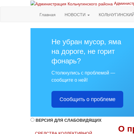
Администр
Главная
НОВОСТИ
КОЛЬЧУГИНСКИ
Не убран мусор, яма
на дороге, не горит
фонарь?
Столкнулись с проблемой —
сообщите о ней!
Сообщить о проблеме
ВЕРСИЯ ДЛЯ СЛАБОВИДЯЩИХ
О п
СРЕДСТВА КОЛЛЕКТИВНОЙ