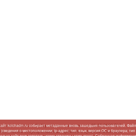
соответствии с Федеральным законом от 09.02.2009 N 8-
 сайт kolchadm.ru собирает метаданные вновь зашедших пользователей. Файл
сведения о местоположении; ip-адрес; тип, язык, версия ОС и браузера; тип
ятельности государственных органов и органов местного
шел на сайт пользователь; какие страницы открывает). Собранная информац