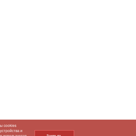
ы cookies
 устройства и
ия используется
Закрыть