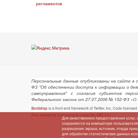
регламентов
Персональные данные опубликованы на сайте в 
ФЗ "Об обеспечении доступа к информации о де
самоуправления" с согласия субъектов пер
Федерального закона от 27.07.2006 № 152-ФЗ «О
Bootstrap
is a front-end framework of Twitter, Inc. Code license
Font Awesome
font licensed under
SIL OFL 1.1
.
Для качественного предоставления услуг,
сохраняются на компьютере пользователя (
разрешение экрана; источник, откуда при
для обработки статистических данных испо