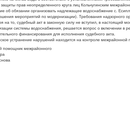
 защиты прав неопределенного круга лиц Кольчугинским межрайон
ие об обязании организовать надлежащее водоснабжение с. Есипле
ршения мероприятий по модернизации). Требования надзорного о
я на то, судебный акт в законную силу не вступил, в настоящий м
зации системы водоснабжения, решается вопрос о включении в р
тельного финансирования для исполнения судебного акта.
ское устранение нарушений находится на контроле межрайонной 
й помощник межрайонного
ора
снова