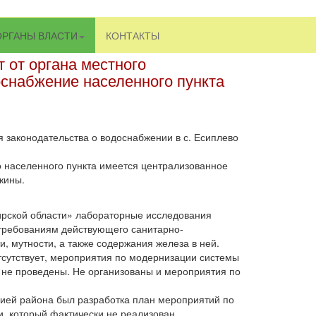
ОРГАНЫ ВЛАСТИ
КОНТАКТЫ
 от органа местного
снабжение населенного пункта
 законодательства о водоснабжении в с. Есиплево
о населенного пункта имеется централизованное
жины.
ирской области» лабораторные исследования
т требованиям действующего санитарно-
, мутности, а также содержания железа в ней.
сутствует, мероприятия по модернизации системы
 не проведены. Не организованы и мероприятия по
ией района был разработка план мероприятий по
, который фактически не реализован.