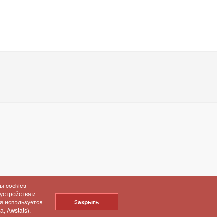
ы cookies
 устройства и
ия используется
Закрыть
, Awstats).