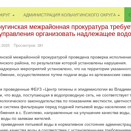
ОКРУГ
АДМИНИСТРАЦИЯ КОЛЬЧУГИНСКОГО ОКРУГА
чугинская межрайонная прокуратура требует
управления организовать надлежащее водо
 2025
Просмотров: 381
инской межрайонной прокуратурой проведена проверка исполнения
инского района, по результатам которой установлены нарушения.
надзорных мероприятий установлено, что на территории указанног
бжение, осуществляемое путем подачи воды из артезианские сква
м проведенные ФБУЗ «Центр гигиены и эпидемиологии во Владим
и, что вода, поступающая в водопроводную сеть, не соответствуе
ологического законодательства по показаниям жесткости, цветности
м система фильтрации перед подачей питьевой воды населению от
бжения в с. Есиплево, направленные на улучшение качества воды,
 воды по заявкам жителей.
 приведения питьевой воды в нормативное состояние администрац
нию качества воды в соответствии с установленными требованиями