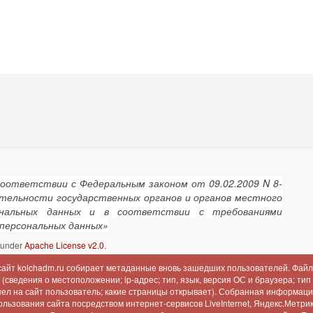
соответствии с Федеральным законом от 09.02.2009 N 8-
ятельности государственных органов и органов местного
сональных данных и в соответствии с требованиями
 персональных данных»
d under
Apache License v2.0
.
 сайт kolchadm.ru собирает метаданные вновь зашедших пользователей. Файл
сведения о местоположении; ip-адрес; тип, язык, версия ОС и браузера; тип
шел на сайт пользователь; какие страницы открывает). Собранная информац
льзования сайта посредством интернет-сервисов LiveInternet, Яндекс.Метрика