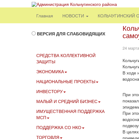
Главная
НОВОСТИ
КОЛЬЧУГИНСКИЙ 
Коль
ВЕРСИЯ ДЛЯ СЛАБОВИДЯЩИХ
само
24 марта
СРЕДСТВА КОЛЛЕКТИВНОЙ
Кольчуг
ЗАЩИТЫ
Кольчуг
ЭКОНОМИКА
В ходе 
водосна
НАЦИОНАЛЬНЫЕ ПРОЕКТЫ
ИНВЕСТОРУ
При это
показал
МАЛЫЙ И СРЕДНИЙ БИЗНЕС
эпидеми
ИМУЩЕСТВЕННАЯ ПОДДЕРЖКА
При это
МСП
водосна
подвозу
ПОДДЕРЖКА СО НКО
В целях
ТОРГОВЛЯ
приведе