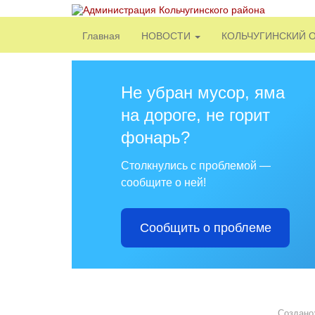
Главная
НОВОСТИ
КОЛЬЧУГИНСКИЙ 
Не убран мусор, яма
на дороге, не горит
фонарь?
Столкнулись с проблемой —
сообщите о ней!
Сообщить о проблеме
Создано: