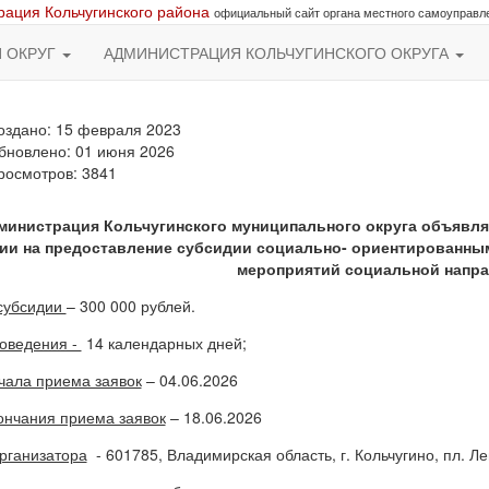
ация Кольчугинского района
официальный сайт органа местного самоуправл
Й ОКРУГ
АДМИНИСТРАЦИЯ КОЛЬЧУГИНСКОГО ОКРУГА
оздано: 15 февраля 2023
бновлено: 01 июня 2026
росмотров: 3841
министрация Кольчугинского муниципального округа объявля
ии на предоставление субсидии социально- ориентированны
мероприятий социальной напр
субсидии
– 300 000 рублей.
оведения -
14 календарных дней;
чала приема заявок
– 04.06.2026
ончания приема заявок
– 18.06.2026
рганизатора
- 601785, Владимирская область, г. Кольчугино, пл. Лен