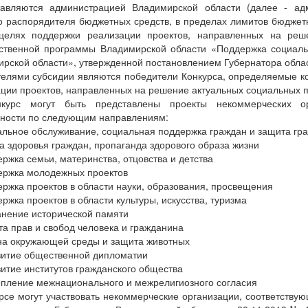
тавляются администрацией Владимирской области (далее - ад
о распорядителя бюджетных средств, в пределах лимитов бюдже
 целях поддержки реализации проектов, направленных на реш
рственной программы Владимирской области «Поддержка социаль
рской области», утвержденной постановлением Губернатора облас
елями субсидии являются победители Конкурса, определяемые ко
ции проектов, направленных на решение актуальных социальных 
курс могут быть представлены проекты некоммерческих ор
ности по следующим направлениям:
альное обслуживание, социальная поддержка граждан и защита гр
а здоровья граждан, пропаганда здорового образа жизни
ержка семьи, материнства, отцовства и детства
ержка молодежных проектов
ержка проектов в области науки, образования, просвещения
ержка проектов в области культуры, искусства, туризма
анение исторической памяти
та прав и свобод человека и гражданина
на окружающей среды и защита животных
витие общественной дипломатии
витие институтов гражданского общества
епление межнационального и межрелигиозного согласия
рсе могут участвовать некоммерческие организации, соответств