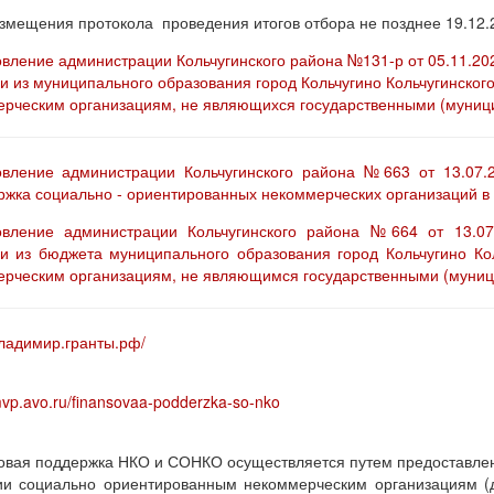
змещения протокола проведения итогов отбора не позднее 19.12.
вление администрации Кольчугинского района №131-р от 05.11.20
и из муниципального образования город Кольчугино Кольчугинско
рческим организациям, не являющихся государственными (муни
овление администрации Кольчугинского района №663 от 13.07
жка социально - ориентированных некоммерческих организаций в г
овление администрации Кольчугинского района №664 от 13.07
и из бюджета муниципального образования город Кольчугино К
рческим организациям, не являющимся государственными (муни
/владимир.гранты.рф/
mvp.avo.ru/finansovaa-podderzka-so-nko
вая поддержка НКО и СОНКО осуществляется путем предоставлен
и социально ориентированным некоммерческим организациям (д