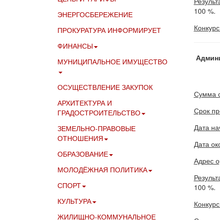
Результ
100 %.
ЭНЕРГОСБЕРЕЖЕНИЕ
Конкурс
ПРОКУРАТУРА ИНФОРМИРУЕТ
ФИНАНСЫ
Админи
МУНИЦИПАЛЬНОЕ ИМУЩЕСТВО
ОСУЩЕСТВЛЕНИЕ ЗАКУПОК
Сумма 
АРХИТЕКТУРА И
Срок пр
ГРАДОСТРОИТЕЛЬСТВО
Дата на
ЗЕМЕЛЬНО-ПРАВОВЫЕ
ОТНОШЕНИЯ
Дата ок
ОБРАЗОВАНИЕ
Адрес о
МОЛОДЁЖНАЯ ПОЛИТИКА
Результ
СПОРТ
100 %.
КУЛЬТУРА
Конкурс
ЖИЛИЩНО-КОММУНАЛЬНОЕ