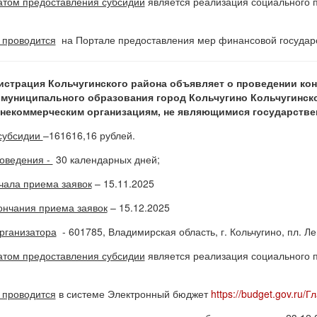
атом предоставления субсидии
является реализация социального п
 проводится
на Портале предоставления мер финансовой государ
страция Кольчугинского района объявляет о проведении кон
муниципального образования город Кольчугино Кольчугинск
некоммерческим организациям, не являющимися государств
субсидии
–161616,16 рублей.
оведения -
30 календарных дней;
чала приема заявок
– 15.11.2025
ончания приема заявок
– 15.12.2025
рганизатора
- 601785, Владимирская область, г. Кольчугино, пл. Лен
атом предоставления субсидии
является реализация социального п
 проводится
в системе Электронный бюджет
https://budget.gov.ru