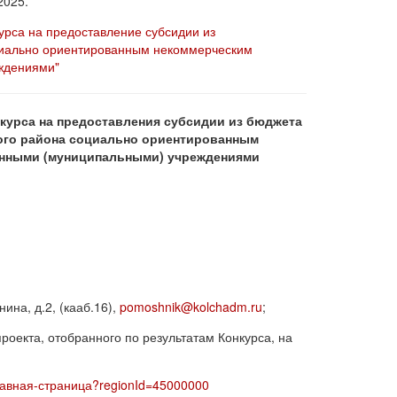
2025.
урса на предоставление субсидии из
оциально ориентированным некоммерческим
ждениями"
курса на предоставления субсидии из бюджета
ого района социально ориентированным
енными (муниципальными) учреждениями
ина, д.2, (кааб.16),
pomoshnik@kolchadm.ru
;
роекта, отобранного по результатам Конкурса, на
/Главная-страница?regionId=45000000