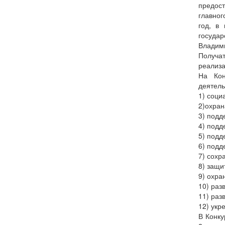
предос
главног
год, в
госуда
Владими
Получат
реализа
На Кон
деятель
1) соци
2)охран
3) подд
4) подд
5) подд
6) подд
7) сохр
8) защи
9) охра
10) раз
11) раз
12) укр
В Конку