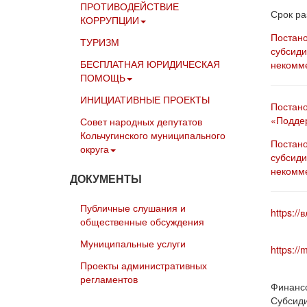
ПРОТИВОДЕЙСТВИЕ
Срок ра
КОРРУПЦИИ
Постано
ТУРИЗМ
субсиди
БЕСПЛАТНАЯ ЮРИДИЧЕСКАЯ
некомме
ПОМОЩЬ
ИНИЦИАТИВНЫЕ ПРОЕКТЫ
Постан
«Поддер
Совет народных депутатов
Кольчугинского муниципального
Постан
округа
субсиди
некомме
ДОКУМЕНТЫ
Публичные слушания и
https:/
общественные обсуждения
Муниципальные услуги
https://
Проекты административных
регламентов
Финансо
Субсиди