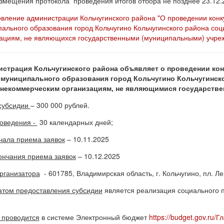
змещения протокола проведения итогов отбора не позднее 23.12.
вление администрации Кольчугинского района "О проведении конк
ального образования город Кольчугино Кольчугинского района с
ациям, не являющихся государственными (муниципальными) учре
страция Кольчугинского района объявляет о проведении кон
муниципального образования город Кольчугино Кольчугинск
некоммерческим организациям, не являющимися государств
субсидии
– 300 000 рублей.
оведения -
30 календарных дней;
чала приема заявок
– 10.11.2025
ончания приема заявок
– 10.12.2025
рганизатора
- 601785, Владимирская область, г. Кольчугино, пл. Лен
атом предоставления субсидии
является реализация социального п
 проводится
в системе Электронный бюджет
https://budget.gov.ru