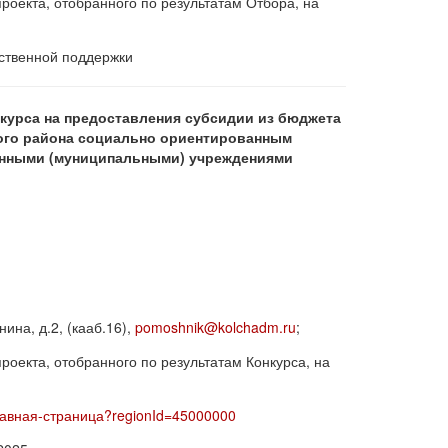
роекта, отобранного по результатам Отбора, на
ственной поддержки
курса на предоставления субсидии из бюджета
ого района социально ориентированным
енными (муниципальными) учреждениями
ина, д.2, (кааб.16),
pomoshnik@kolchadm.ru
;
роекта, отобранного по результатам Конкурса, на
/Главная-страница?regionId=45000000