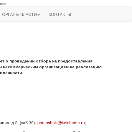
ения
ОРГАНЫ ВЛАСТИ
КОНТАКТЫ
ет о проведении отбора на предоставления
м некоммерческим организациям на реализацию
авленности
ина, д.2, (каб.39),
pomoshnik@kolchadm.ru
;