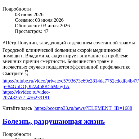
Подробности
03 июля 2026
Создано: 03 июля 2026
Обновлено: 03 июля 2026
Просмотров: 47
⚡️Пётр Полунин, заведующий отделением сочетанной травмы
Городской клинической больницы скорой медицинской
помощи г. Владимира, акцентирует внимание на проблеме
внешних причин смертности. Большинство травм и
несчастных случаев поддаются эффективной профилактике.
Смотрите 👇
https://rutube.ru/video/private/c5793673e69e2814da7752cdcdfe4b47/
p=84GuDQOl2Z4h8K5hMaiy1A
https://vkvideo.ru/video-
207482552_456239181
Читайте здесь
https://ocozmp33.ru/news/?ELEMENT_ID=1688
Болезнь, разрушающая жизнь
Подробности