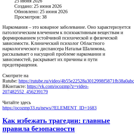
25 июня 2026
Создано: 25 июня 2026
Обновлено: 25 июня 2026
Просмотров: 38
Наркомания – это коварное заболевание. Оно характеризуется
патологическим влечением к психоактивным веществам и
формированием устойчивой психической и физической
зависимости. Клинический психолог Областного
наркологического диспансера Наталья Шалимова,
рассказывает о насущной проблеме наркомании и
зависимостей, раскрывает их причины и пути
предотвращения.
Смотрите на
Rutube:
https://rutube.ru/video/4b55e22528a3012998f5871fb38a0abc
ВКонтакте:
https://vk.com/ocozmp?z=video-
207482552_456239179
Читайте здесь
https://ocozmp33.ru/news/?ELEMENT_ID=1683
Как избежать трагедии: главные
правила безопасности