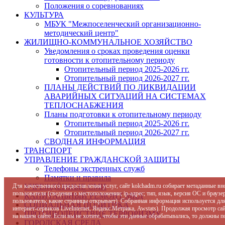
Положения о соревнованиях
КУЛЬТУРА
МБУК "Межпоселенческий организационно-
методический центр"
ЖИЛИЩНО-КОММУНАЛЬНОЕ ХОЗЯЙСТВО
Уведомления о сроках проведения оценки
готовности к отопительному периоду
Отопительный период 2025-2026 гг.
Отопительный период 2026-2027 гг.
ПЛАНЫ ДЕЙСТВИЙ ПО ЛИКВИДАЦИИ
АВАРИЙНЫХ СИТУАЦИЙ НА СИСТЕМАХ
ТЕПЛОСНАБЖЕНИЯ
Планы подготовки к отопительному периоду
Отопительный период 2025-2026 гг.
Отопительный период 2026-2027 гг.
СВОДНАЯ ИНФОРМАЦИЯ
ТРАНСПОРТ
УПРАВЛЕНИЕ ГРАЖДАНСКОЙ ЗАЩИТЫ
Телефоны экстренных служб
Памятки и правила
Для качественного предоставления услуг, сайт kolchadm.ru собирает метаданные в
УЧРЕЖДЁННЫЕ СМИ
пользователя (сведения о местоположении; ip-адрес; тип, язык, версия ОС и браузер
КАПИТАЛЬНЫЙ РЕМОНТ МКД
пользователь; какие страницы открывает). Собранная информация используется дл
СОЦИАЛЬНАЯ ПОЛИТИКА
интернет-сервисов LiveInternet, Яндекс.Метрика, Awstats). Продолжая просмотр с
ПРОТИВОДЕЙСТВИЕ ТЕРРОРИЗМУ
на нашем сайте. Если вы не хотите, чтобы эти данные обрабатывались, то должны п
ГОРОДСКАЯ СРЕДА