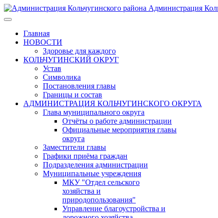
Администрация Коль
Главная
НОВОСТИ
Здоровье для каждого
КОЛЬЧУГИНСКИЙ ОКРУГ
Устав
Символика
Постановления главы
Границы и состав
АДМИНИСТРАЦИЯ КОЛЬЧУГИНСКОГО ОКРУГА
Глава муниципального округа
Отчёты о работе администрации
Официальные мероприятия главы
округа
Заместители главы
Графики приёма граждан
Подразделения администрации
Муниципальные учреждения
МКУ "Отдел сельского
хозяйства и
природопользования"
Управление благоустройства и
дорожного хозяйства