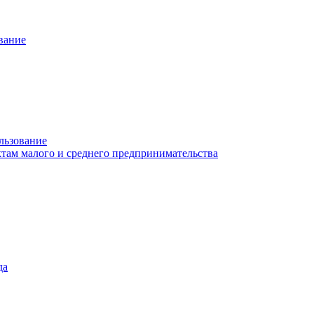
вание
льзование
там малого и среднего предпринимательства
да