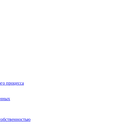
го процесса
анных
собственностью