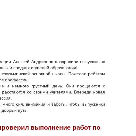
рации Алексей Андрианов поздравили выпускников
вных и средних ступеней образования!
ьшекузьминской основной школы. Пожелал ребятам
оре профессии.
тие и немного грустный день. Они прощаются с
 расстаются со своими учителями. Впереди новая
ессия.
много сил, внимания и заботы, чтобы выпускники
 добрый путь!
проверил выполнение работ по