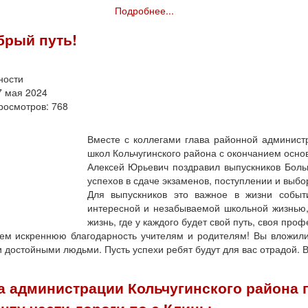
Подробнее...
брый путь!
ности
7 мая 2024
росмотров: 768
Вместе с коллегами глава районной админист
школ Кольчугинского района с окончанием осно
Алексей Юрьевич поздравил выпускников Бол
успехов в сдаче экзаменов, поступлении и выб
Для выпускников это важное в жизни собы
интересной и незабываемой школьной жизнью,
жизнь, где у каждого будет свой путь, своя проф
м искреннюю благодарность учителям и родителям! Вы вложили 
 достойными людьми. Пусть успехи ребят будут для вас отрадой. В
а администрации Кольчугинского района 
нту части дороги по с.Клины.