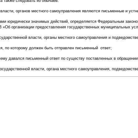
 а также следовать из обычаев.
 власти, органов местного самоуправления являются письменные и устн
нами юридически значимых действий, определяется Федеральным законо
З «Об организации предоставления государственных муниципальных усл
сударственной власти, органы местного самоуправления и подведомств
ля, по которому должен быть отправлен письменный ответ;
й ему давался письменный ответ по существу поставленных в обращении
государственной власти, органа местного самоуправления, подведомств