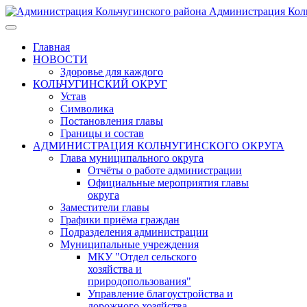
Администрация Коль
Главная
НОВОСТИ
Здоровье для каждого
КОЛЬЧУГИНСКИЙ ОКРУГ
Устав
Символика
Постановления главы
Границы и состав
АДМИНИСТРАЦИЯ КОЛЬЧУГИНСКОГО ОКРУГА
Глава муниципального округа
Отчёты о работе администрации
Официальные мероприятия главы
округа
Заместители главы
Графики приёма граждан
Подразделения администрации
Муниципальные учреждения
МКУ "Отдел сельского
хозяйства и
природопользования"
Управление благоустройства и
дорожного хозяйства