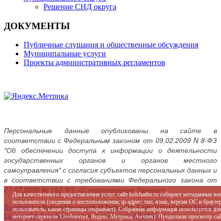
Решение СНД округа
ДОКУМЕНТЫ
Публичные слушания и общественные обсуждения
Муниципальные услуги
Проекты административных регламентов
Персональные данные опубликованы на сайте в
соответствии с Федеральным законом от 09.02.2009 N 8-ФЗ
"Об обеспечении доступа к информации о деятельности
государственных органов и органов местного
самоуправления" с согласия субъектов персональных данных и
в соответствии с требованиями Федерального закона от
27.07.2006 № 152-ФЗ «О персональных данных»
Для качественного предоставления услуг, сайт kolchadm.ru собирает метаданные в
пользователя (сведения о местоположении; ip-адрес; тип, язык, версия ОС и браузер
Bootstrap
is a front-end framework of Twitter, Inc. Code licensed under
Apache
пользователь; какие страницы открывает). Собранная информация используется дл
License v2.0
.
Font Awesome
font licensed under
SIL OFL 1.1
.
интернет-сервисов LiveInternet, Яндекс.Метрика, Awstats). Продолжая просмотр с