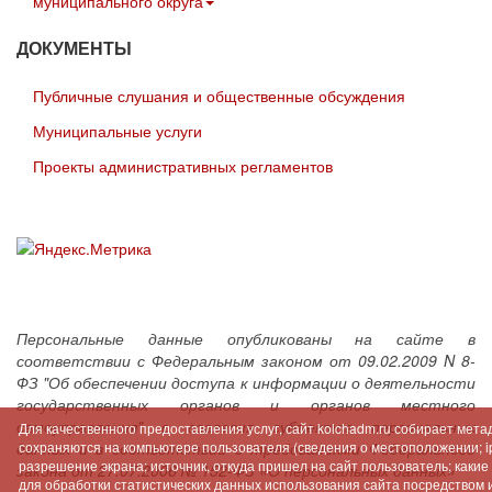
муниципального округа
ДОКУМЕНТЫ
Публичные слушания и общественные обсуждения
Муниципальные услуги
Проекты административных регламентов
Персональные данные опубликованы на сайте в
соответствии с Федеральным законом от 09.02.2009 N 8-
ФЗ "Об обеспечении доступа к информации о деятельности
государственных органов и органов местного
самоуправления" с согласия субъектов персональных
Для качественного предоставления услуг, сайт kolchadm.ru собирает мет
данных и в соответствии с требованиями Федерального
сохраняются на компьютере пользователя (сведения о местоположении; ip-
разрешение экрана; источник, откуда пришел на сайт пользователь; как
закона от 27.07.2006 № 152-ФЗ «О персональных данных»
для обработки статистических данных использования сайта посредством инт