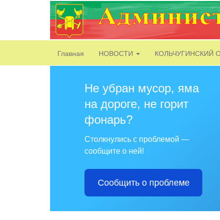
Главная
НОВОСТИ
КОЛЬЧУГИНСКИЙ 
Не убран мусор, яма
на дороге, не горит
фонарь?
Столкнулись с проблемой —
сообщите о ней!
Сообщить о проблеме