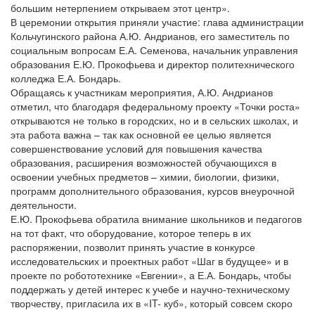
большим нетерпением открываем этот центр».
В церемонии открытия приняли участие: глава администрации
Кольчугинского района А.Ю. Андрианов, его заместитель по
социальным вопросам Е.А. Семенова, начальник управления
образования Е.Ю. Прокофьева и директор политехнического
колледжа Е.А. Бондарь.
Обращаясь к участникам мероприятия, А.Ю. Андрианов
отметил, что благодаря федеральному проекту «Точки роста»
открываются не только в городских, но и в сельских школах, и
эта работа важна – так как основной ее целью является
совершенствование условий для повышения качества
образования, расширения возможностей обучающихся в
освоении учебных предметов – химии, биологии, физики,
программ дополнительного образования, курсов внеурочной
деятельности.
Е.Ю. Прокофьева обратила внимание школьников и педагогов
на тот факт, что оборудование, которое теперь в их
распоряжении, позволит принять участие в конкурсе
исследовательских и проектных работ «Шаг в будущее» и в
проекте по робототехнике «Евгении», а Е.А. Бондарь, чтобы
поддержать у детей интерес к учебе и научно-техническому
творчеству, пригласила их в «IT- куб», который совсем скоро