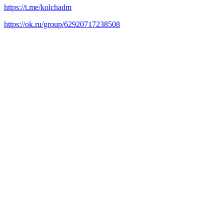
https://t.me/kolchadm
https://ok.ru/group/62920717238508