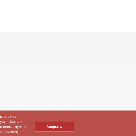
ы cookies
 устройства и
ия используется
Закрыть
, Awstats).