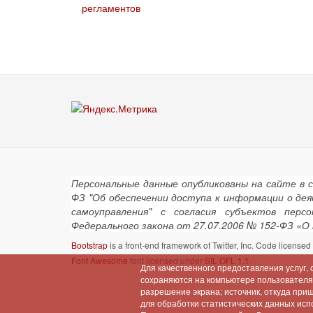
регламентов
Персональные данные опубликованы на сайте в 
ФЗ "Об обеспечении доступа к информации о де
самоуправления" с согласия субъектов пер
Федерального закона от 27.07.2006 № 152-ФЗ «О
Bootstrap
is a front-end framework of Twitter, Inc. Code license
Font Awesome
font licensed under
SIL OFL 1.1
.
Для качественного предоставления услуг,
сохраняются на компьютере пользователя (
разрешение экрана; источник, откуда при
для обработки статистических данных испо