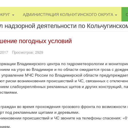
ОКРУГ
АДМИНИСТРАЦИЯ КОЛЬЧУГИНСКОГО ОКРУГА
л надзорной деятельности по Кольчугинско
шение погодных условий
 2017
Просмотров: 2929
рмации Владимирского центра по гидрометеорологии и мониторин
нием на утро во Владимире и по области ожидается гроза с дождем
 управление МЧС России по Владимирской области предупреждает,
т риски возникновения происшествий и ЧС, связанных с отключен
ием слабоукреплённых рекламных щитов и других конструкций, п
ествиями.
граждан во время прохождения грозового фронта по возможности н
рт под рекламными щитами и деревьями.
никновении происшествий и ЧС звоните на телефоны спасения: «01»
нием,