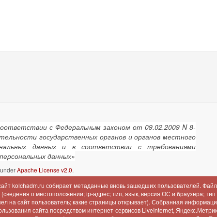
соответствии с Федеральным законом от 09.02.2009 N 8-
ятельности государственных органов и органов местного
сональных данных и в соответствии с требованиями
 персональных данных»
d under
Apache License v2.0
.
 сайт kolchadm.ru собирает метаданные вновь зашедших пользователей. Файл
сведения о местоположении; ip-адрес; тип, язык, версия ОС и браузера; тип
шел на сайт пользователь; какие страницы открывает). Собранная информац
льзования сайта посредством интернет-сервисов LiveInternet, Яндекс.Метрика