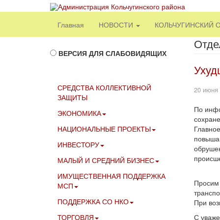
Главная
НОВОСТИ
КОЛЬЧУГИНСКИЙ 
Отде
ВЕРСИЯ ДЛЯ СЛАБОВИДЯЩИХ
Ухуд
СРЕДСТВА КОЛЛЕКТИВНОЙ
20 июня
ЗАЩИТЫ
По инфо
ЭКОНОМИКА
сохране
НАЦИОНАЛЬНЫЕ ПРОЕКТЫ
Главное
повышаю
ИНВЕСТОРУ
обрушен
происш
МАЛЫЙ И СРЕДНИЙ БИЗНЕС
ИМУЩЕСТВЕННАЯ ПОДДЕРЖКА
Просим 
МСП
транспо
ПОДДЕРЖКА СО НКО
При воз
ТОРГОВЛЯ
С уваже