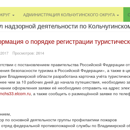
ОКРУГ
АДМИНИСТРАЦИЯ КОЛЬЧУГИНСКОГО ОКРУГА
л надзорной деятельности по Кольчугинско
рмация о порядке регистрации туристическ
 2017
Просмотров: 2614
етствии с постановлением правительства Российской Федерации от
ения безопасности туризма в Российской Федерации», а также в це
рии Владимирской области разработана карточка учёта туристическ
нее чем за 10 рабочих дней до начала путешествия, необходимо 
чании оформления заявки её необходимо отправить на адрес элект
mchs33.elcom.ru
, а также сообщить о размещённой заявке по телеф
нием,
ор по основной деятельности группы профилактики пожаров
 отряд федеральной противопожарной службы по Владимирской об