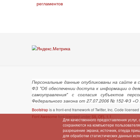
регламентов
Персональные данные опубликованы на сайте в 
ФЗ "Об обеспечении доступа к информации о де
самоуправления" с согласия субъектов пер
Федерального закона от 27.07.2006 № 152-ФЗ «О
Bootstrap
is a front-end framework of Twitter, Inc. Code license
Font Awesome
font licensed under
SIL OFL 1.1
.
Для качественного предоставления услуг,
сохраняются на компьютере пользователя (
разрешение экрана; источник, откуда при
для обработки статистических данных испо