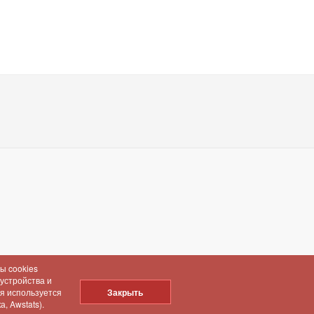
ы cookies
 устройства и
ия используется
Закрыть
, Awstats).