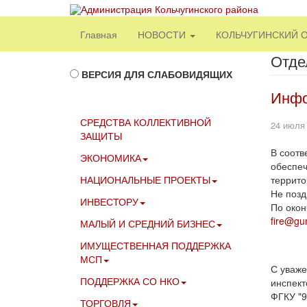
Главная
НОВОСТИ
КОЛЬЧУГИНСКИЙ 
Отде
ВЕРСИЯ ДЛЯ СЛАБОВИДЯЩИХ
Инфо
СРЕДСТВА КОЛЛЕКТИВНОЙ
24 июля
ЗАЩИТЫ
В соотв
ЭКОНОМИКА
обеспеч
НАЦИОНАЛЬНЫЕ ПРОЕКТЫ
террито
Не позд
ИНВЕСТОРУ
По окон
fire@gu
МАЛЫЙ И СРЕДНИЙ БИЗНЕС
ИМУЩЕСТВЕННАЯ ПОДДЕРЖКА
МСП
С уваже
ПОДДЕРЖКА СО НКО
инспект
ФГКУ "9
ТОРГОВЛЯ