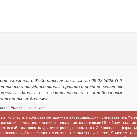
соответствии с Федеральным законом от 09.02.2009 N 8-
ятельности государственных органов и органов местного
сональных данных и в соответствии с требованиями
 персональных данных»
d under
Apache License v2.0
.
 сайт kolchadm.ru собирает метаданные вновь зашедших пользователей. Файл
сведения о местоположении; ip-адрес; тип, язык, версия ОС и браузера; тип
шел на сайт пользователь; какие страницы открывает). Собранная информац
льзования сайта посредством интернет-сервисов LiveInternet, Яндекс.Метрика