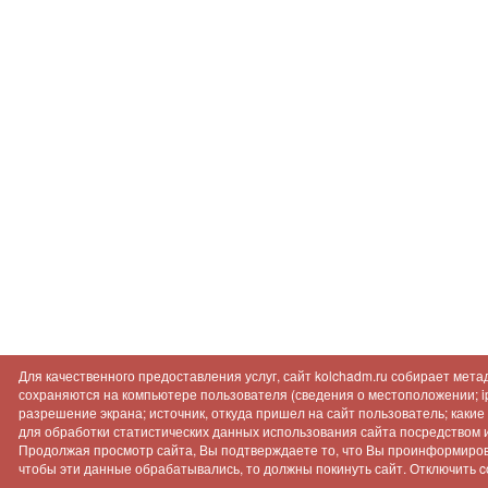
Для качественного предоставления услуг, сайт kolchadm.ru собирает мет
сохраняются на компьютере пользователя (сведения о местоположении; ip-
разрешение экрана; источник, откуда пришел на сайт пользователь; как
для обработки статистических данных использования сайта посредством инт
Продолжая просмотр сайта, Вы подтверждаете то, что Вы проинформиров
чтобы эти данные обрабатывались, то должны покинуть сайт. Отключить c