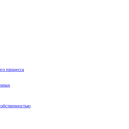
го процесса
анных
собственностью