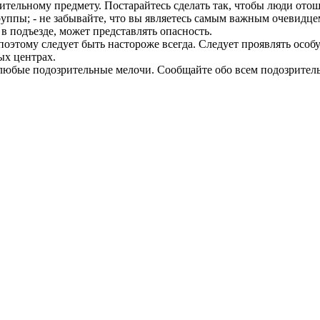
ельному предмету. Постарайтесь сделать так, чтобы люди отош
уппы; - не забывайте, что вы являетесь самым важным очевидце
в подъезде, может представлять опасность.
 поэтому следует быть настороже всегда. Следует проявлять ос
ых центрах.
любые подозрительные мелочи. Сообщайте обо всем подозрител