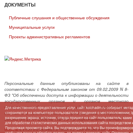
ДОКУМЕНТЫ
Публичные слушания и общественные обсуждения
Муниципальные услуги
Проекты административных регламентов
Персональные данные опубликованы на сайте в
соответствии с Федеральным законом от 09.02.2009 N 8-
ФЗ "Об обеспечении доступа к информации о деятельности
государственных органов и органов местного
самоуправления" с согласия субъектов персональных
Для качественного предоставления услуг, сайт kolchadm.ru собирает мет
данных и в соответствии с требованиями Федерального
сохраняются на компьютере пользователя (сведения о местоположении; ip-
разрешение экрана; источник, откуда пришел на сайт пользователь; как
закона от 27.07.2006 № 152-ФЗ «О персональных данных»
для обработки статистических данных использования сайта посредством инт
Продолжая просмотр сайта, Вы подтверждаете то, что Вы проинформиров
Bootstrap
is a front-end framework of Twitter, Inc. Code licensed under
Apache
чтобы эти данные обрабатывались, то должны покинуть сайт. Отключить c