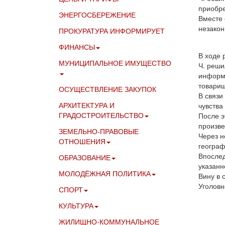
приобре
ЭНЕРГОСБЕРЕЖЕНИЕ
Вместе с
незакон
ПРОКУРАТУРА ИНФОРМИРУЕТ
ФИНАНСЫ
В ходе 
МУНИЦИПАЛЬНОЕ ИМУЩЕСТВО
Ч. реши
информа
товарищ
ОСУЩЕСТВЛЕНИЕ ЗАКУПОК
В связи
АРХИТЕКТУРА И
чувства
ГРАДОСТРОИТЕЛЬСТВО
После э
произве
ЗЕМЕЛЬНО-ПРАВОВЫЕ
Через н
ОТНОШЕНИЯ
географ
Впослед
ОБРАЗОВАНИЕ
указанн
МОЛОДЁЖНАЯ ПОЛИТИКА
Вину в 
Уголовн
СПОРТ
КУЛЬТУРА
ЖИЛИЩНО-КОММУНАЛЬНОЕ