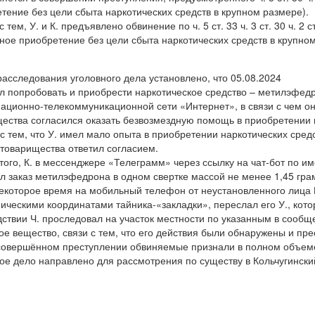
тение без цели сбыта наркотических средств в крупном размере).
 тем, У. и К. предъявлено обвинение по ч. 5 ст. 33 ч. 3 ст. 30 ч. 2
ное приобретение без цели сбыта наркотических средств в крупном
расследования уголовного дела установлено, что 05.08.2024
л попробовать и приобрести наркотическое средство – метилэфедр
ционно-телекоммуникационной сети «Интернет», в связи с чем он 
ества согласился оказать безвозмездную помощь в приобретении 
 с тем, что У. имел мало опыта в приобретении наркотических средс
 товарищества ответил согласием.
того, К. в мессенджере «Телеграмм» через ссылку на чат-бот по 
л заказ метилэфедрона в одном свертке массой не менее 1,45 грам
екоторое время на мобильный телефон от неустановленного лица
ическими координатами тайника-«закладки», переслал его У., ко
ствии Ч. проследовал на участок местности по указанным в сообще
ое вещество, связи с тем, что его действия были обнаружены и пр
совершённом преступлении обвиняемые признали в полном объем
ое дело направлено для рассмотрения по существу в Кольчугинский