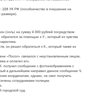
 ст. 228 УК РФ (пособничество в покушении на
 размере).
он (соль) на сумму 4 000 рублей посредством
обратился за помощью к У., который из чувства
наркотика.
тв, он решил обратиться к К., который также из
имени «Посол» связался с неустановленным лицом,
ма и оплатил его.
 К. получил сообщение с фотоизображением с
торый в дальнейшем направил данное сообщение Ч.
нии координатам, однако, не смог получить
есечены сотрудниками полиции.
е.
 городской суд.