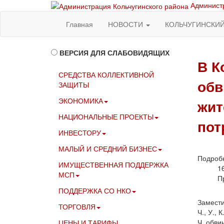
Администр
Главная
НОВОСТИ
КОЛЬЧУГИНСКИ
ВЕРСИЯ ДЛЯ СЛАБОВИДЯЩИХ
В К
СРЕДСТВА КОЛЛЕКТИВНОЙ
обв
ЗАЩИТЫ
ЭКОНОМИКА
жит
НАЦИОНАЛЬНЫЕ ПРОЕКТЫ
пот
ИНВЕСТОРУ
МАЛЫЙ И СРЕДНИЙ БИЗНЕС
Подроб
ИМУЩЕСТВЕННАЯ ПОДДЕРЖКА
1
МСП
П
ПОДДЕРЖКА СО НКО
Замести
ТОРГОВЛЯ
Ч., У., К
Ч. обви
ЦЕНЫ И ТАРИФЫ