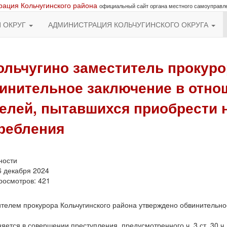
ация Кольчугинского района
официальный сайт органа местного самоуправл
Й ОКРУГ
АДМИНИСТРАЦИЯ КОЛЬЧУГИНСКОГО ОКРУГА
ольчугино заместитель прокуро
инительное заключение в отно
елей, пытавшихся приобрести н
ребления
ности
6 декабря 2024
росмотров: 421
телем прокурора Кольчугинского района утверждено обвинительно
.
няется в совершении преступления, предусмотренного ч. 3 ст. 30 ч.