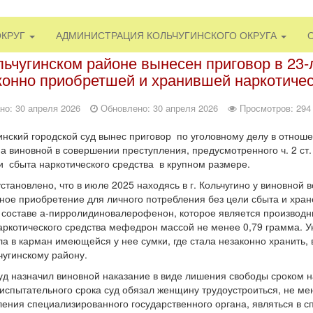
ОКРУГ
АДМИНИСТРАЦИЯ КОЛЬЧУГИНСКОГО ОКРУГА
льчугинском районе вынесен приговор в 23-
конно приобретшей и хранившей наркотичес
но: 30 апреля 2026
Обновлено: 30 апреля 2026
Просмотров: 294
инский городской суд вынес приговор по уголовному делу в отноше
а виновной в совершении преступления, предусмотренного ч. 2 ст
и сбыта наркотического средства в крупном размере.
установлено, что в июле 2025 находясь в г. Кольчугино у виновно
ное приобретение для личного потребления без цели сбыта и хран
 составе а-пирролидиновалерофенон, которое является производн
аркотического средства мефедрон массой не менее 0,79 грамма. 
а в карман имеющейся у нее сумки, где стала незаконно хранить,
чугинскому району.
д назначил виновной наказание в виде лишения свободы сроком на
испытательного срока суд обязал женщину трудоустроиться, не мен
ения специализированного государственного органа, являться в с