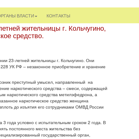
ОРГАНЫ ВЛАСТИ
КОНТАКТЫ
летней жительницы г. Кольчугино,
кое средство.
нии 23-летней жительницы г. Кольчугино. Они
. 228 УК РФ – незаконное приобретение и хранение
й возник преступный умысел, направленный на
ение наркотического средства – смеси, содержащей
ым наркотического средства метилэфедрона, а
Указанное наркотическое средство женщина
 вплоть до изъятия его сотрудниками ОМВД России
 3 года условно с испытательным сроком 2 года. В
ять постоянного места жительства без
пециализированный государственный орган,