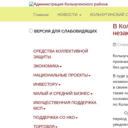
Главная
НОВОСТИ
КОЛЬЧУГИНСКИЙ 
В Ко
ВЕРСИЯ ДЛЯ СЛАБОВИДЯЩИХ
неза
Созда
СРЕДСТВА КОЛЛЕКТИВНОЙ
Кольчуг
ЗАЩИТЫ
признан
ЭКОНОМИКА
без цел
НАЦИОНАЛЬНЫЕ ПРОЕКТЫ
В суде 
незакон
ИНВЕСТОРУ
в своем
также н
МАЛЫЙ И СРЕДНИЙ БИЗНЕС
положил
ИМУЩЕСТВЕННАЯ ПОДДЕРЖКА
по Коль
МСП
Су
ПОДДЕРЖКА СО НКО
период 
уведомл
ТОРГОВЛЯ