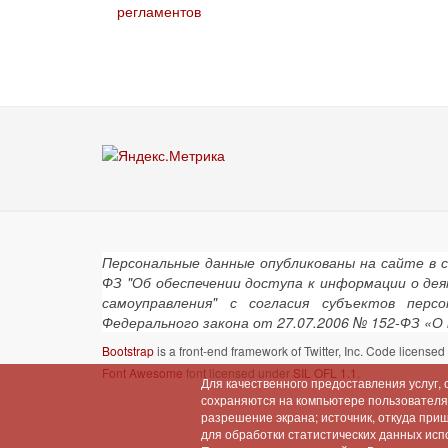
регламентов
Персональные данные опубликованы на сайте в 
ФЗ "Об обеспечении доступа к информации о де
самоуправления" с согласия субъектов пер
Федерального закона от 27.07.2006 № 152-ФЗ «О
Bootstrap
is a front-end framework of Twitter, Inc. Code license
Font Awesome
font licensed under
SIL OFL 1.1
.
Для качественного предоставления услуг,
сохраняются на компьютере пользователя (
разрешение экрана; источник, откуда при
для обработки статистических данных испо