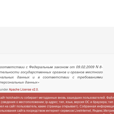
соответствии с Федеральным законом от 09.02.2009 N 8-
ятельности государственных органов и органов местного
сональных данных и в соответствии с требованиями
 персональных данных»
d under
Apache License v2.0
.
 сайт kolchadm.ru собирает метаданные вновь зашедших пользователей. Файл
сведения о местоположении; ip-адрес; тип, язык, версия ОС и браузера; тип
шел на сайт пользователь; какие страницы открывает). Собранная информац
льзования сайта посредством интернет-сервисов LiveInternet, Яндекс.Метрика