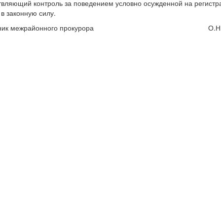
вляющий контроль за поведением условно осужденной на регистра
 в законную силу.
щник межрайонного прокурора О.Н. И