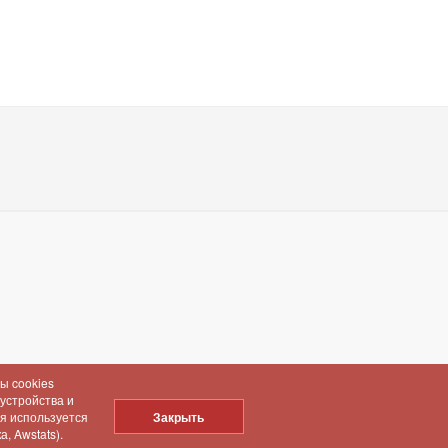
ы cookies
 устройства и
ия используется
Закрыть
, Awstats).