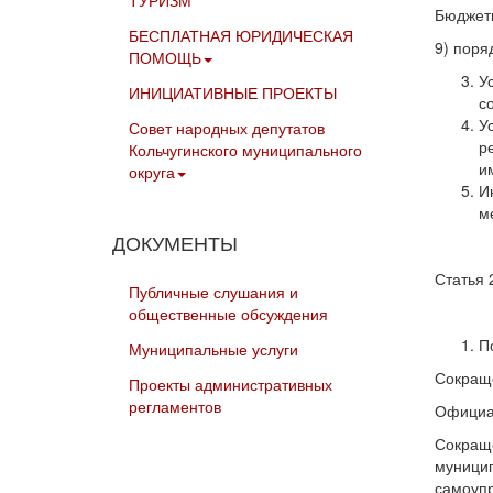
ТУРИЗМ
Бюдже
БЕСПЛАТНАЯ ЮРИДИЧЕСКАЯ
9) поря
ПОМОЩЬ
У
ИНИЦИАТИВНЫЕ ПРОЕКТЫ
с
У
Совет народных депутатов
р
Кольчугинского муниципального
и
округа
И
м
ДОКУМЕНТЫ
Статья 
Публичные слушания и
общественные обсуждения
П
Муниципальные услуги
Сокраще
Проекты административных
регламентов
Официал
Сокраще
муницип
самоупр