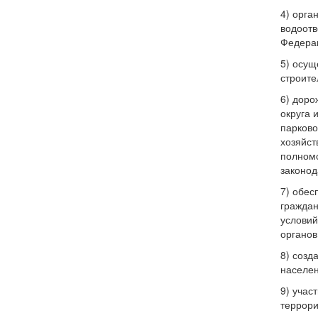
4) орга
водоотв
Федера
5) осущ
строите
6) доро
округа 
парково
хозяйст
полномо
законод
7) обес
граждан
условий
органов
8) созд
населен
9) учас
террори