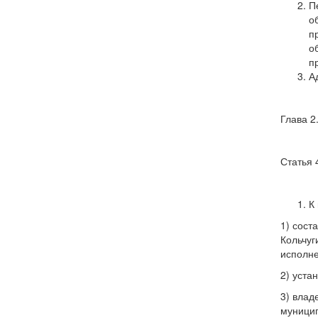
П
о
п
о
п
А
Глава 
Статья 
К
1) сост
Кольчуг
исполне
2) уста
3) влад
муницип