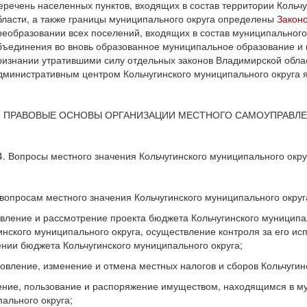
еречень населенных пунктов, входящих в состав территории Кольч
бласти, а также границы муниципального округа определены
Закон
реобразовании всех поселений, входящих в состав муниципального
бъединения во вновь образованное муниципальное образование и н
ризнании утратившими силу отдельных законов Владимирской облас
дминистративным центром Кольчугинского муниципального округа я
2. ПРАВОВЫЕ ОСНОВЫ ОРГАНИЗАЦИИ МЕСТНОГО САМОУПРАВЛ
4. Вопросы местного значения Кольчугинского муниципального окру
 вопросам местного значения Кольчугинского муниципального округ
авление и рассмотрение проекта бюджета Кольчугинского муниципа
инского муниципального округа, осуществление контроля за его ис
нии бюджета Кольчугинского муниципального округа;
новление, изменение и отмена местных налогов и сборов Кольчугин
ение, пользование и распоряжение имуществом, находящимся в му
ального округа;