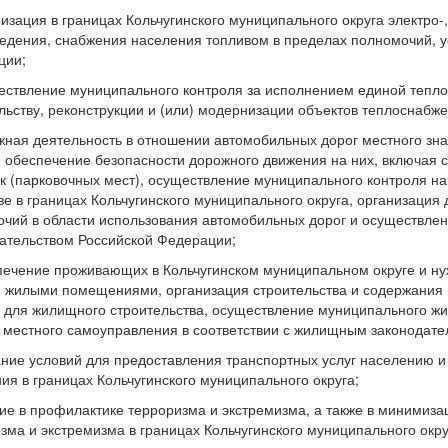
низация в границах Кольчугинского муниципального округа электро-,
едения, снабжения населения топливом в пределах полномочий, у
ции;
ествление муниципального контроля за исполнением единой тепл
льству, реконструкции и (или) модернизации объектов теплоснабже
жная деятельность в отношении автомобильных дорог местного зна
и обеспечение безопасности дорожного движения на них, включая
к (парковочных мест), осуществление муниципального контроля н
ве в границах Кольчугинского муниципального округа, организация
чий в области использования автомобильных дорог и осуществлени
ательством Российской Федерации;
печение проживающих в Кольчугинском муниципальном округе и 
 жилыми помещениями, организация строительства и содержания
 для жилищного строительства, осуществление муниципального жи
 местного самоуправления в соответствии с жилищным законодате
ание условий для предоставления транспортных услуг населению и
ия в границах Кольчугинского муниципального округа;
тие в профилактике терроризма и экстремизма, а также в минимиза
зма и экстремизма в границах Кольчугинского муниципального окру