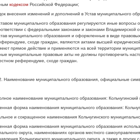
тным
кодексом
Российской Федерации;
док внесения изменений и дополнений в Устав муниципального обр
ставом муниципального образования регулируются иные вопросы о
оответствии с федеральными законами и законами Владимирской о
став муниципального образования и оформленные в виде правовых
еферендуме, сходе граждан, являются актами высшей юридической
меют прямое действие и применяются на всей территории муницип
ные муниципальные правовые акты не должны противоречить наст
естном референдуме, сходе граждан.
2. Наименование муниципального образования, официальные симв
олное наименование муниципального образования: Кольчугинский 
нная форма наименования муниципального образования: Кольчуг
ьное и сокращенное наименования Кольчугинского муниципальног
нная форма наименования муниципального образования использу
ального округа, наименованиях органов местного самоуправления
авления Кольчугинского муниципального округа, а также в других