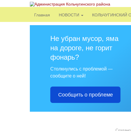
Главная
НОВОСТИ
КОЛЬЧУГИНСКИЙ 
Не убран мусор, яма
на дороге, не горит
фонарь?
Столкнулись с проблемой —
сообщите о ней!
Сообщить о проблеме
Создано: