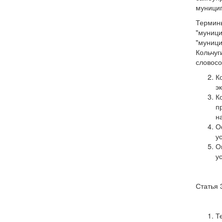
муницип
Термины
"муници
"муници
Кольчуг
словосо
К
э
К
п
н
О
у
О
у
Статья 
Т