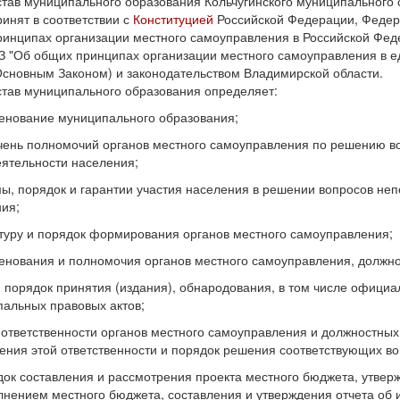
став муниципального образования Кольчугинского муниципального о
ринят в соответствии с
Конституцией
Российской Федерации, Феде
ринципах организации местного самоуправления в Российской Фе
З "Об общих принципах организации местного самоуправления в ед
Основным Законом) и законодательством Владимирской области.
став муниципального образования определяет:
енование муниципального образования;
чень полномочий органов местного самоуправления по решению в
ятельности населения;
ы, порядок и гарантии участия населения в решении вопросов не
ия;
ктуру и порядок формирования органов местного самоуправления;
енования и полномочия органов местного самоуправления, должно
, порядок принятия (издания), обнародования, в том числе официа
альных правовых актов;
 ответственности органов местного самоуправления и должностны
ения этой ответственности и порядок решения соответствующих во
док составления и рассмотрения проекта местного бюджета, утвер
лнением местного бюджета, составления и утверждения отчета об 