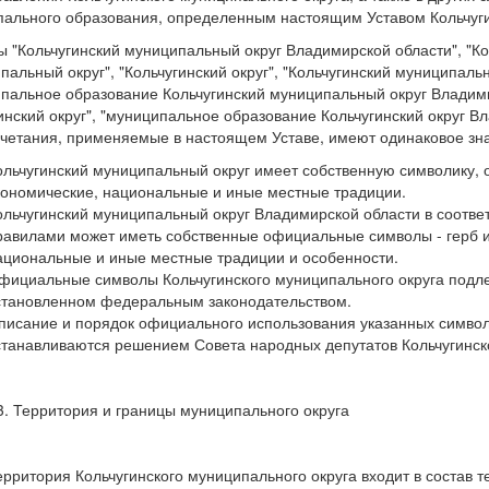
ального образования, определенным настоящим Уставом Кольчуги
 "Кольчугинский муниципальный округ Владимирской области", "Ко
пальный округ", "Кольчугинский округ", "Кольчугинский муниципаль
пальное образование Кольчугинский муниципальный округ Владими
инский округ", "муниципальное образование Кольчугинский округ В
четания, применяемые в настоящем Уставе, имеют одинаковое зн
ольчугинский муниципальный округ имеет собственную символику, 
кономические, национальные и иные местные традиции.
ольчугинский муниципальный округ Владимирской области в соответ
равилами может иметь собственные официальные символы - герб и
ациональные и иные местные традиции и особенности.
фициальные символы Кольчугинского муниципального округа подлеж
становленном федеральным законодательством.
писание и порядок официального использования указанных символ
станавливаются решением Совета народных депутатов Кольчугинско
3. Территория и границы муниципального округа
ерритория Кольчугинского муниципального округа входит в состав 