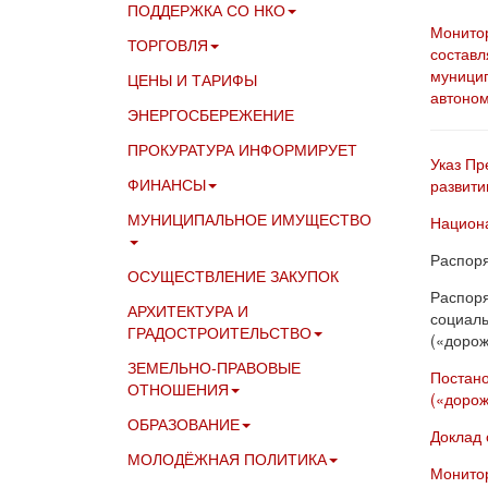
ПОДДЕРЖКА СО НКО
Монитор
ТОРГОВЛЯ
составл
муницип
ЦЕНЫ И ТАРИФЫ
автоном
ЭНЕРГОСБЕРЕЖЕНИЕ
ПРОКУРАТУРА ИНФОРМИРУЕТ
Указ Пр
ФИНАНСЫ
развити
МУНИЦИПАЛЬНОЕ ИМУЩЕСТВО
Национа
Распоря
ОСУЩЕСТВЛЕНИЕ ЗАКУПОК
Распоря
АРХИТЕКТУРА И
социаль
ГРАДОСТРОИТЕЛЬСТВО
(«дорож
ЗЕМЕЛЬНО-ПРАВОВЫЕ
Постано
ОТНОШЕНИЯ
(«дорож
ОБРАЗОВАНИЕ
Доклад 
МОЛОДЁЖНАЯ ПОЛИТИКА
Монитор