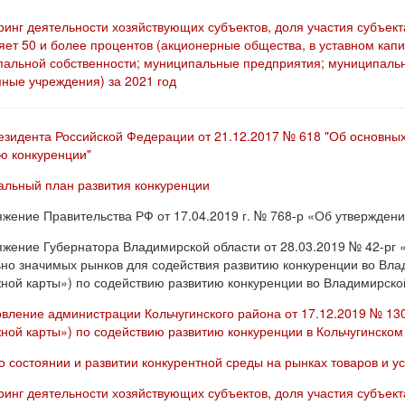
инг деятельности хозяйствующих субъектов, доля участия субъек
яет 50 и более процентов (акционерные общества, в уставном капи
альной собственности; муниципальные предприятия; муниципаль
ные учреждения) за 2021 год
езидента Российской Федерации от 21.12.2017 № 618 "Об основны
ю конкуренции"
льный план развития конкуренции
жение Правительства РФ от 17.04.2019 г. № 768-р «Об утверждени
жение Губернатора Владимирской области от 28.03.2019 № 42-рг 
но значимых рынков для содействия развитию конкуренции во Вла
ной карты») по содействию развитию конкуренции во Владимирско
вление администрации Кольчугинского района от 17.12.2019 № 1
ной карты») по содействию развитию конкуренции в Кольчугинском
о состоянии и развитии конкурентной среды на рынках товаров и ус
инг деятельности хозяйствующих субъектов, доля участия субъек