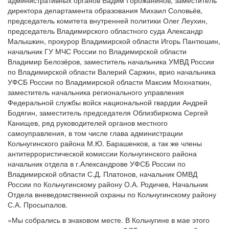
административных органов Вадим Горожанинов, заместитель
директора департамента образования Михаил Соловьёв,
председатель комитета внутренней политики Олег Леухин,
председатель Владимирского областного суда Александр
Малышкин, прокурор Владимирской области Игорь Пантюшин,
начальник ГУ МЧС России по Владимирской области
Владимир Белозёров, заместитель начальника УМВД России
по Владимирской области Валерий Саржин, врио начальника
УФСБ России по Владимирской области Максим Мохнаткин,
заместитель начальника регионального управления
Федеральной службы войск национальной гвардии Андрей
Бодягин, заместитель председателя Облизбиркома Сергей
Канищев, ряд руководителей органов местного
самоуправления, в том числе глава администрации
Кольчугинского района М.Ю. Барашенков, а так же члены
антитеррористической комиссии Кольчугинского района
начальник отдела в г.Александрове УФСБ России по
Владимирской области С.Д. Платонов, начальник ОМВД
России по Кольчугинскому району О.А. Родичев, Начальник
Отдела вневедомственной охраны по Кольчугинскому району
С.А. Просыпалов.
«Мы собрались в знаковом месте. В Кольчугине в мае этого