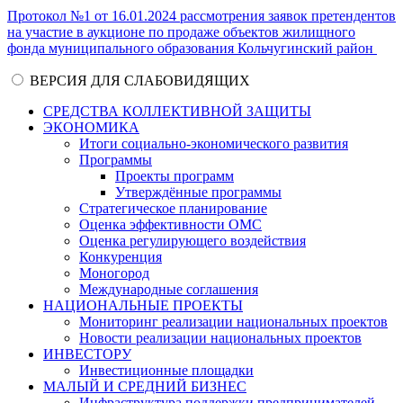
Протокол №1 от 16.01.2024 рассмотрения заявок претендентов
на участие в аукционе по продаже объектов жилищного
фонда муниципального образования Кольчугинский район
ВЕРСИЯ ДЛЯ СЛАБОВИДЯЩИХ
СРЕДСТВА КОЛЛЕКТИВНОЙ ЗАЩИТЫ
ЭКОНОМИКА
Итоги социально-экономического развития
Программы
Проекты программ
Утверждённые программы
Стратегическое планирование
Оценка эффективности ОМС
Оценка регулирующего воздействия
Конкуренция
Моногород
Международные соглашения
НАЦИОНАЛЬНЫЕ ПРОЕКТЫ
Мониторинг реализации национальных проектов
Новости реализации национальных проектов
ИНВЕСТОРУ
Инвестиционные площадки
МАЛЫЙ И СРЕДНИЙ БИЗНЕС
Инфраструктура поддержки предпринимателей