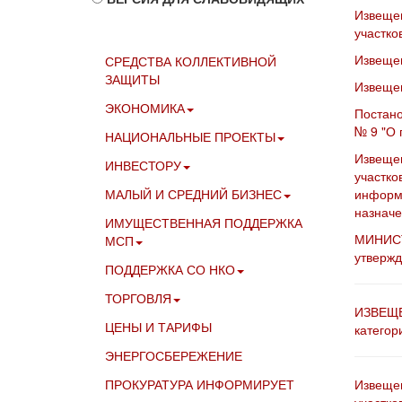
Извещен
участко
Извещен
СРЕДСТВА КОЛЛЕКТИВНОЙ
ЗАЩИТЫ
Извещен
ЭКОНОМИКА
Постано
№ 9 "О 
НАЦИОНАЛЬНЫЕ ПРОЕКТЫ
Извещен
ИНВЕСТОРУ
участко
МАЛЫЙ И СРЕДНИЙ БИЗНЕС
информа
назначе
ИМУЩЕСТВЕННАЯ ПОДДЕРЖКА
МИНИСТ
МСП
утвержд
ПОДДЕРЖКА СО НКО
ТОРГОВЛЯ
ИЗВЕЩЕ
ЦЕНЫ И ТАРИФЫ
категор
ЭНЕРГОСБЕРЕЖЕНИЕ
ПРОКУРАТУРА ИНФОРМИРУЕТ
Извещен