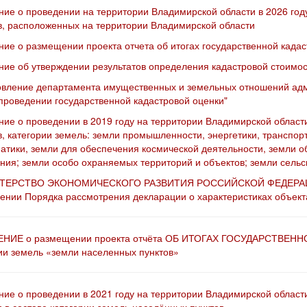
ие о проведении на территории Владимирской области в 2026 год
в, расположенных на территории Владимирской области
ие о размещении проекта отчета об итогах государственной кадас
ие об утверждении результатов определения кадастровой стоимост
вление департамента имущественных и земельных отношений адм
проведении государственной кадастровой оценки"
ие о проведении в 2019 году на территории Владимирской област
в, категории земель: земли промышленности, энергетики, транспор
тики, земли для обеспечения космической деятельности, земли о
ния; земли особо охраняемых территорий и объектов; земли сельс
ЕРСТВО ЭКОНОМИЧЕСКОГО РАЗВИТИЯ РОССИЙСКОЙ ФЕДЕРАЦИИ П
ении Порядка рассмотрения декларации о характеристиках объект
НИЕ о размещении проекта отчёта ОБ ИТОГАХ ГОСУДАРСТВЕНН
ии земель «земли населенных пунктов»
ие о проведении в 2021 году на территории Владимирской област