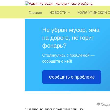
Главная
НОВОСТИ
КОЛЬЧУГИНСКИЙ 
Не убран мусор, яма
на дороге, не горит
фонарь?
Столкнулись с проблемой —
сообщите о ней!
Сообщить о проблеме
Созда
ВЕРСИЯ ДЛЯ СЛАБОВИДЯЩИХ