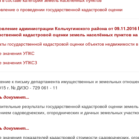
в в составе категории земель населённых пунктов
вление о проведении государственной кадастровой оценки
овление администрации Кольчугинского района от 09.11.2016
рственной кадастровой оценки земель населённых пунктов на
аты государственной кадастровой оценки объектов недвижимости 
е значения УПКС
е значения УПКСЗ
ние к письму департамента имущественных и земельных отношен
015 г. № ДИЗО - 729 061 - 11
ь документ...
ительные результаты государственной кадастровой оценки земель 
нием садоводчекских, огороднических и дачных земельных участко
ь документ...
 значения показателей кадастровой стоимости садоводческих, ого