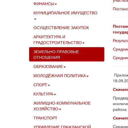
участко
ФИНАНСЫ
Постано
МУНИЦИПАЛЬНОЕ ИМУЩЕСТВО
Постан
ОСУЩЕСТВЛЕНИЕ ЗАКУПОК
госуда
АРХИТЕКТУРА И
Результ
ГРАДОСТРОИТЕЛЬСТВО
Средни
ЗЕМЕЛЬНО-ПРАВОВЫЕ
ОТНОШЕНИЯ
Средни
ОБРАЗОВАНИЕ
Приложе
МОЛОДЁЖНАЯ ПОЛИТИКА
18.09.2
СПОРТ
Скачат
КУЛЬТУРА
Предвар
ЖИЛИЩНО-КОММУНАЛЬНОЕ
исключе
ХОЗЯЙСТВО
района
ТРАНСПОРТ
Скачат
Средние
УПРАВЛЕНИЕ ГРАЖДАНСКОЙ