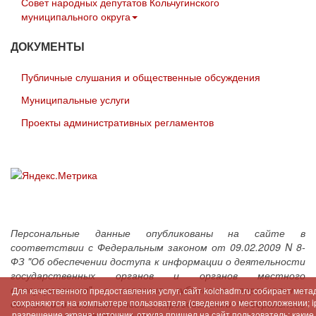
Совет народных депутатов Кольчугинского
муниципального округа
ДОКУМЕНТЫ
Публичные слушания и общественные обсуждения
Муниципальные услуги
Проекты административных регламентов
Персональные данные опубликованы на сайте в
соответствии с Федеральным законом от 09.02.2009 N 8-
ФЗ "Об обеспечении доступа к информации о деятельности
государственных органов и органов местного
самоуправления" с согласия субъектов персональных
Для качественного предоставления услуг, сайт kolchadm.ru собирает мет
сохраняются на компьютере пользователя (сведения о местоположении; ip-
данных и в соответствии с требованиями Федерального
разрешение экрана; источник, откуда пришел на сайт пользователь; как