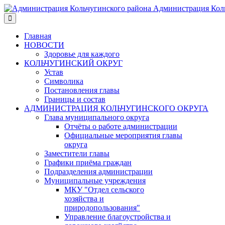
Администрация Коль
Главная
НОВОСТИ
Здоровье для каждого
КОЛЬЧУГИНСКИЙ ОКРУГ
Устав
Символика
Постановления главы
Границы и состав
АДМИНИСТРАЦИЯ КОЛЬЧУГИНСКОГО ОКРУГА
Глава муниципального округа
Отчёты о работе администрации
Официальные мероприятия главы
округа
Заместители главы
Графики приёма граждан
Подразделения администрации
Муниципальные учреждения
МКУ "Отдел сельского
хозяйства и
природопользования"
Управление благоустройства и