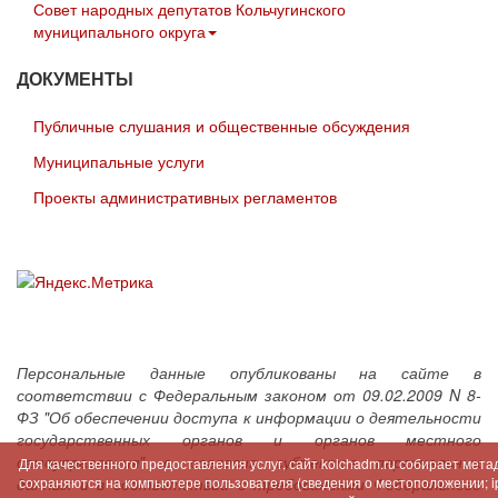
Совет народных депутатов Кольчугинского
муниципального округа
ДОКУМЕНТЫ
Публичные слушания и общественные обсуждения
Муниципальные услуги
Проекты административных регламентов
Персональные данные опубликованы на сайте в
соответствии с Федеральным законом от 09.02.2009 N 8-
ФЗ "Об обеспечении доступа к информации о деятельности
государственных органов и органов местного
самоуправления" с согласия субъектов персональных
Для качественного предоставления услуг, сайт kolchadm.ru собирает мет
данных и в соответствии с требованиями Федерального
сохраняются на компьютере пользователя (сведения о местоположении; ip-