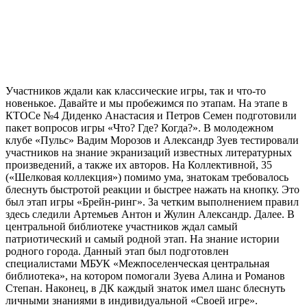
Участников ждали как классические игры, так и что-то
новенькое. Давайте и мы пробежимся по этапам. На этапе в
КТОСе №4 Диденко Анастасия и Петров Семен подготовили
пакет вопросов игры «Что? Где? Когда?». В молодежном
клубе «Пульс» Вадим Морозов и Александр Зуев тестировали
участников на знание экранизаций известных литературных
произведений, а также их авторов. На Коллективной, 35
(«Шелковая коллекция») помимо ума, знатокам требовалось
блеснуть быстротой реакции и быстрее нажать на кнопку. Это
был этап игры «Брейн-ринг». За четким выполнением правил
здесь следили Артемьев Антон и Жулин Александр. Далее. В
центральной библиотеке участников ждал самый
патриотический и самый родной этап. На знание истории
родного города. Данный этап был подготовлен
специалистами МБУК «Межпоселенческая центральная
библиотека», на котором помогали Зуева Алина и Романов
Степан. Наконец, в ДК каждый знаток имел шанс блеснуть
личными знаниями в индивидуальной «Своей игре».