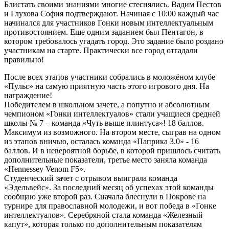
Блистать своими знаниями многие стеснялись. Вадим Пестов
и Глухова София подтверждают. Начиная с 10:00 каждый час
начинался для участников Гонки новым интеллектуальным
противостоянием. Еще одним заданием был Пентагон, в
котором требовалось угадать город. Это задание было роздано
участникам на старте. Практически все город отгадали
правильно!
После всех этапов участники собрались в моложёном клубе
«Пульс» на самую приятную часть этого игрового дня. На
награждение!
Победителем в школьном зачете, а попутно и абсолютным
чемпионом «Гонки интеллектуалов» стали учащиеся средней
школы № 7 – команда «Чуть выше плинтуса»! 18 баллов.
Максимум из возможного. На втором месте, сыграв на одном
из этапов вничью, осталась команда «Паприка 3.0» - 16
баллов. И в невероятной борьбе, в которой пришлось считать
дополнительные показатели, третье место заняла команда
«Hennessey Venom F5».
Студенческий зачет с отрывом выиграла команда
«Эдельвейс». За последний месяц об успехах этой команды
сообщаю уже второй раз. Сначала блеснули в Покрове на
турнире для православной молодежи, и вот победа в «Гонке
интеллектуалов». Серебряной стала команда «Железный
капут», которая только по дополнительным показателям