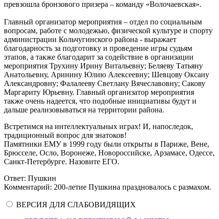
превзошла бронзового призера – команду «Волочаевская».
Главный организатор мероприятия – отдел по социальным
вопросам, работе с молодежью, физической культуре и спорту
администрации Кольчугинского района - выражает
благодарность за подготовку и проведение игры судьям
этапов, а также благодарит за содействие в организации
мероприятия Трухину Ирину Витальевну; Беляеву Татьяну
Анатольевну, Аринину Юлию Алексеевну; Шевцову Оксану
Александровну; Фалалееву Светлану Вячеславовну; Сакову
Маргариту Юрьевну. Главный организатор мероприятия
также очень надеется, что подобные инициативы будут и
дальше реализовываться на территории района.
Встретимся на интеллектуальных играх! И, напоследок,
традиционный вопрос для знатоков!
Памятники ЕМУ в 1999 году были открыты в Париже, Вене,
Брюсселе, Осло, Воронеже, Новороссийске, Арзамасе, Одессе,
Санкт-Петербурге. Назовите ЕГО.
Ответ: Пушкин
Комментарий: 200-летие Пушкина праздновалось с размахом.
ВЕРСИЯ ДЛЯ СЛАБОВИДЯЩИХ