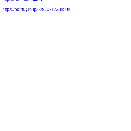
https://ok.ru/group/62920717238508