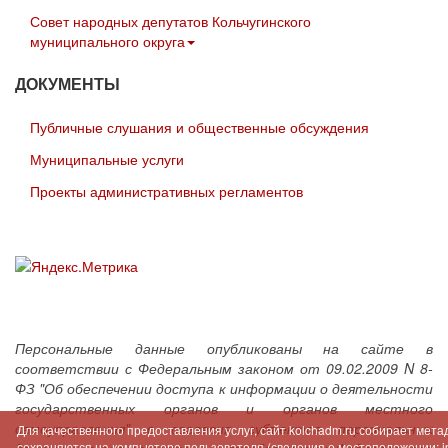
Совет народных депутатов Кольчугинского
муниципального округа
ДОКУМЕНТЫ
Публичные слушания и общественные обсуждения
Муниципальные услуги
Проекты административных регламентов
Персональные данные опубликованы на сайте в
соответствии с Федеральным законом от 09.02.2009 N 8-
ФЗ "Об обеспечении доступа к информации о деятельности
государственных органов и органов местного
самоуправления" с согласия субъектов персональных
Для качественного предоставления услуг, сайт kolchadm.ru собирает мет
данных и в соответствии с требованиями Федерального
сохраняются на компьютере пользователя (сведения о местоположении; ip-