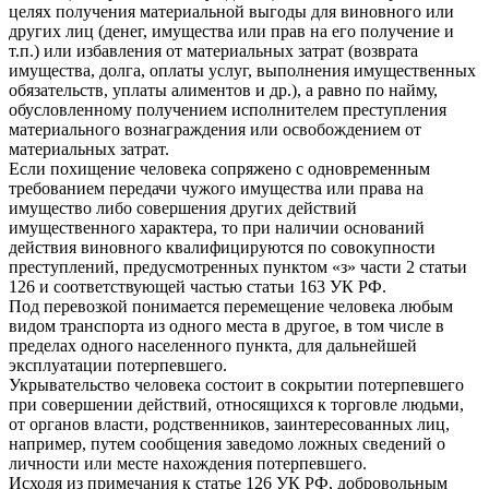
целях получения материальной выгоды для виновного или
других лиц (денег, имущества или прав на его получение и
т.п.) или избавления от материальных затрат (возврата
имущества, долга, оплаты услуг, выполнения имущественных
обязательств, уплаты алиментов и др.), а равно по найму,
обусловленному получением исполнителем преступления
материального вознаграждения или освобождением от
материальных затрат.
Если похищение человека сопряжено с одновременным
требованием передачи чужого имущества или права на
имущество либо совершения других действий
имущественного характера, то при наличии оснований
действия виновного квалифицируются по совокупности
преступлений, предусмотренных пунктом «з» части 2 статьи
126 и соответствующей частью статьи 163 УК РФ.
Под перевозкой понимается перемещение человека любым
видом транспорта из одного места в другое, в том числе в
пределах одного населенного пункта, для дальнейшей
эксплуатации потерпевшего.
Укрывательство человека состоит в сокрытии потерпевшего
при совершении действий, относящихся к торговле людьми,
от органов власти, родственников, заинтересованных лиц,
например, путем сообщения заведомо ложных сведений о
личности или месте нахождения потерпевшего.
Исходя из примечания к статье 126 УК РФ, добровольным