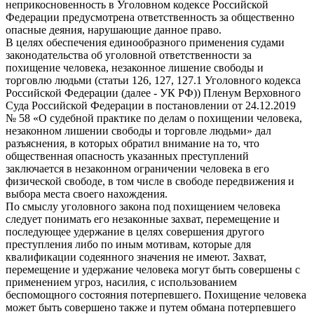
неприкосновенность в Уголовном кодексе Российской
Федерации предусмотрена ответственность за общественно
опасные деяния, нарушающие данное право.
В целях обеспечения единообразного применения судами
законодательства об уголовной ответственности за
похищение человека, незаконное лишение свободы и
торговлю людьми (статьи 126, 127, 127.1 Уголовного кодекса
Российской Федерации (далее - УК РФ)) Пленум Верховного
Суда Российской Федерации в постановлении от 24.12.2019
№ 58 «О судебной практике по делам о похищении человека,
незаконном лишении свободы и торговле людьми» дал
разъяснения, в которых обратил внимание на то, что
общественная опасность указанных преступлений
заключается в незаконном ограничении человека в его
физической свободе, в том числе в свободе передвижения и
выбора места своего нахождения.
По смыслу уголовного закона под похищением человека
следует понимать его незаконные захват, перемещение и
последующее удержание в целях совершения другого
преступления либо по иным мотивам, которые для
квалификации содеянного значения не имеют. Захват,
перемещение и удержание человека могут быть совершены с
применением угроз, насилия, с использованием
беспомощного состояния потерпевшего. Похищение человека
может быть совершено также и путем обмана потерпевшего