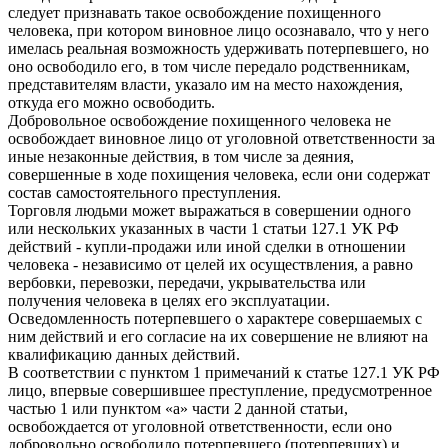
следует признавать такое освобождение похищенного
человека, при котором виновное лицо осознавало, что у него
имелась реальная возможность удерживать потерпевшего, но
оно освободило его, в том числе передало родственникам,
представителям власти, указало им на место нахождения,
откуда его можно освободить.
Добровольное освобождение похищенного человека не
освобождает виновное лицо от уголовной ответственности за
иные незаконные действия, в том числе за деяния,
совершенные в ходе похищения человека, если они содержат
состав самостоятельного преступления.
Торговля людьми может выражаться в совершении одного
или нескольких указанных в части 1 статьи 127.1 УК РФ
действий - купли-продажи или иной сделки в отношении
человека - независимо от целей их осуществления, а равно
вербовки, перевозки, передачи, укрывательства или
получения человека в целях его эксплуатации.
Осведомленность потерпевшего о характере совершаемых с
ним действий и его согласие на их совершение не влияют на
квалификацию данных действий.
В соответствии с пунктом 1 примечаний к статье 127.1 УК РФ
лицо, впервые совершившее преступление, предусмотренное
частью 1 или пунктом «а» части 2 данной статьи,
освобождается от уголовной ответственности, если оно
добровольно освободило потерпевшего (потерпевших) и