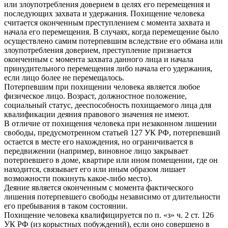
или злоупотребления доверием в целях его перемещения и
последующих захвата и удержания. Похищение человека
считается оконченным преступлением с момента захвата и
начала его перемещения. В случаях, когда перемещение было
осуществлено самим потерпевшим вследствие его обмана или
злоупотребления доверием, преступление признается
оконченным с момента захвата данного лица и начала
принудительного перемещения либо начала его удержания,
если лицо более не перемещалось.
Потерпевшим при похищении человека является любое
физическое лицо. Возраст, должностное положение,
социальный статус, дееспособность похищаемого лица для
квалификации деяния правового значения не имеют.
В отличие от похищения человека при незаконном лишении
свободы, предусмотренном статьей 127 УК РФ, потерпевший
остается в месте его нахождения, но ограничивается в
передвижении (например, виновное лицо закрывает
потерпевшего в доме, квартире или ином помещении, где он
находится, связывает его или иным образом лишает
возможности покинуть какое-либо место).
Деяние является оконченным с момента фактического
лишения потерпевшего свободы независимо от длительности
его пребывания в таком состоянии.
Похищение человека квалифицируется по п. «з» ч. 2 ст. 126
УК РФ (из корыстных побуждений), если оно совершено в