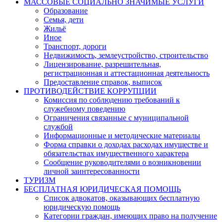
МАССОВЫЕ СОЦИАЛЬНО ЗНАЧИМЫЕ УСЛУГИ
Образование
Семья, дети
Жильё
Иное
Транспорт, дороги
Недвижимость, землеустройство, строительство
Лицензирование, разрешительная,
регистрационная и аттестационная деятельность
Предоставление справок, выписок
ПРОТИВОДЕЙСТВИЕ КОРРУПЦИИ
Комиссия по соблюдению требований к
служебному поведению
Ограничения связанные с муниципальной
службой
Информационные и методические материалы
Форма справки о доходах расходах имуществе и
обязательствах имущественного характера
Сообщение руководителями о возникновении
личной заинтересованности
ТУРИЗМ
БЕСПЛАТНАЯ ЮРИДИЧЕСКАЯ ПОМОЩЬ
Список адвокатов, оказывающих бесплатную
юридическую помощь
Категории граждан, имеющих право на получение