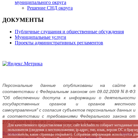
муниципального округа
Решение СНД округа
ДОКУМЕНТЫ
Публичные слушания и общественные обсуждения
Муниципальные услуги
Проекты административных регламентов
Персональные данные опубликованы на сайте в
соответствии с Федеральным законом от 09.02.2009 N 8-ФЗ
"Об обеспечении доступа к информации о деятельности
государственных органов и органов местного
самоуправления" с согласия субъектов персональных данных и
в соответствии с требованиями Федерального закона от
27.07.2006 № 152-ФЗ «О персональных данных»
Для качественного предоставления услуг, сайт kolchadm.ru собирает метаданные в
пользователя (сведения о местоположении; ip-адрес; тип, язык, версия ОС и браузер
Bootstrap
is a front-end framework of Twitter, Inc. Code licensed under
Apache
пользователь; какие страницы открывает). Собранная информация используется дл