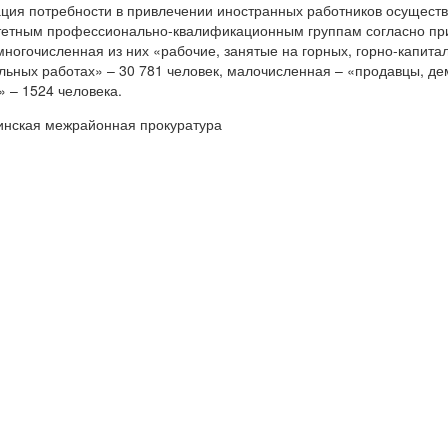
ция потребности в привлечении иностранных работников осуществ
етным профессионально-квалификационным группам согласно пр
ногочисленная из них «рабочие, занятые на горных, горно-капита
льных работах» – 30 781 человек, малочисленная – «продавцы, д
 – 1524 человека.
инская межрайонная прокуратура