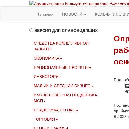
Администр
Главная
НОВОСТИ
КОЛЬЧУГИНСКИ
ВЕРСИЯ ДЛЯ СЛАБОВИДЯЩИХ
Опр
СРЕДСТВА КОЛЛЕКТИВНОЙ
раб
ЗАЩИТЫ
ЭКОНОМИКА
осн
НАЦИОНАЛЬНЫЕ ПРОЕКТЫ
ИНВЕСТОРУ
Подроб
МАЛЫЙ И СРЕДНИЙ БИЗНЕС
ИМУЩЕСТВЕННАЯ ПОДДЕРЖКА
МСП
Постано
ПОДДЕРЖКА СО НКО
прибыва
В 2023 
ТОРГОВЛЯ
ЦЕНЫ И ТАРИФЫ