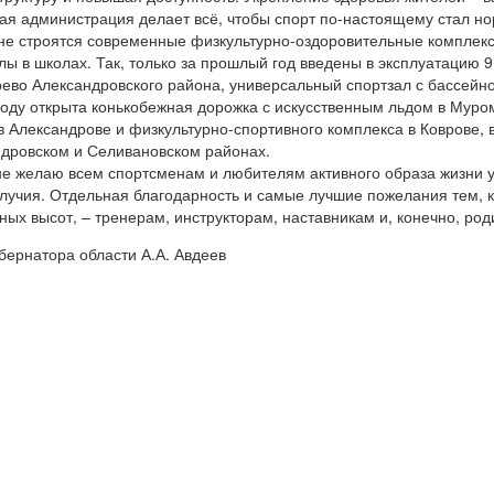
ая администрация делает всё, чтобы спорт по-настоящему стал но
не строятся современные физкультурно-оздоровительные комплек
лы в школах. Так, только за прошлый год введены в эксплуатацию 
ево Александровского района, универсальный спортзал с бассейно
году открыта конькобежная дорожка с искусственным льдом в Мур
в Александрове и физкультурно-спортивного комплекса в Коврове, 
дровском и Селивановском районах.
е желаю всем спортсменам и любителям активного образа жизни уд
лучия. Отдельная благодарность и самые лучшие пожелания тем, к
ных высот, – тренерам, инструкторам, наставникам и, конечно, род
бернатора области А.А. Авдеев