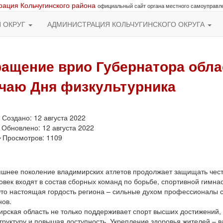
ация Кольчугинского района
официальный сайт органа местного самоуправл
Й ОКРУГ
АДМИНИСТРАЦИЯ КОЛЬЧУГИНСКОГО ОКРУГА
ащение врио Губернатора облас
чаю Дня физкультурника
Создано: 12 августа 2022
Обновлено: 12 августа 2022
Просмотров: 1109
шнее поколение владимирских атлетов продолжает защищать честь
овек входят в состав сборных команд по борьбе, спортивной гимнас
Это настоящая гордость региона – сильные духом профессионалы 
ов.
рская область не только поддерживает спорт высших достижений, 
руктуру и повышая доступность. Укрепление здоровья жителей – 