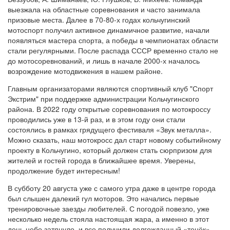
выезжала на областные соревнования и часто занимала
призовые места. Далее в 70-80-х годах кольчугинский
мотоспорт получил активное динамичное развитие, начали
появляться мастера спорта, а победы в чемпионатах области
стали регулярными. После распада СССР временно стало не
до мотосоревнований, и лишь в начале 2000-х началось
возрождение мотодвижения в нашем районе.
Главным организаторами являются спортивный клуб "Спорт
Экстрим" при поддержке администрации Кольчугинского
района. В 2022 году открытые соревнования по мотокроссу
проводились уже в 13-й раз, и в этом году они стали
состоялись в рамках грядущего фестиваля «Звук металла».
Можно сказать, наш мотокросс дал старт новому событийному
проекту в Кольчугино, который должен стать сюрпризом для
жителей и гостей города в ближайшее время. Уверены,
продолжение будет интересным!
В субботу 20 августа уже с самого утра даже в центре города
был слышен далекий гул моторов. Это начались первые
тренировочные заезды любителей. С погодой повезло, уже
несколько недель стояла настоящая жара, а именно в этот
день небо затянуло, и все получили долгожданный «тенёк».