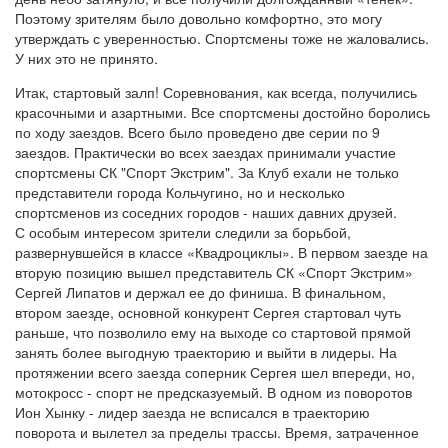
Поэтому зрителям было довольно комфортно, это могу
утверждать с уверенностью. Спортсмены тоже не жаловались.
У них это не принято.
Итак, стартовый залп! Соревнования, как всегда, получились
красочными и азартными. Все спортсмены достойно боролись
по ходу заездов. Всего было проведено две серии по 9
заездов. Практически во всех заездах принимали участие
спортсмены СК "Спорт Экстрим". За Клуб ехали не только
представители города Кольчугино, но и несколько
спортсменов из соседних городов - наших давних друзей.
С особым интересом зрители следили за борьбой,
развернувшейся в классе «Квадроциклы». В первом заезде на
вторую позицию вышел представитель СК «Спорт Экстрим»
Сергей Липатов и держал ее до финиша. В финальном,
втором заезде, основной конкурент Сергея стартовал чуть
раньше, что позволило ему на выходе со стартовой прямой
занять более выгодную траекторию и выйти в лидеры. На
протяжении всего заезда соперник Сергея шел впереди, но,
мотокросс - спорт не предсказуемый. В одном из поворотов
Ион Хынку - лидер заезда не всписался в траекторию
поворота и вылетел за пределы трассы. Время, затраченное