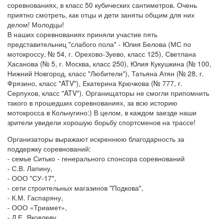
соревнованиях, в класс 50 кубических сантиметров. Очень
приятно смотреть, как отцы и дети заняты общим для них
делом! Молодцы!
В наших соревнованиях приняли участие пять
представительниц "слабого пола" - Юлия Белова (МС по
мотокроссу, № 54, г. Орехово-Зуево, класс 125), Светлана
Хасанова (№ 5, г. Москва, класс 250), Юлия Кукушкина (№ 100,
Нижний Новгород, класс "Любители"), Татьяна Атян (№ 28, г.
Фрязино, класс "ATV"), Екатерина Крючкова (№ 777, г.
Серпухов, класс "ATV"). Органищаторы не смогли припомнить
такого в прошедших соревнованиях, за всю историю
мотокросса в Кольчугино:) В целом, в каждом заезде наши
зрители увидели хорошую борьбу спортсменов на трассе!
Организаторы выражают искреннюю благодарность за
поддержку соревнований:
- семье Ситько - генерального спонсора соревнований
- С.В. Лапину,
- ООО "СУ-17",
- сети строительных магазинов "Подкова",
- К.М. Гаспаряну,
- ООО «Триамет»,
- Д.Е. Яковлеву,