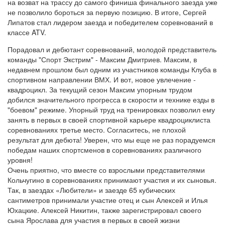
на возват на трассу до самого финиша финального заезда уже
не позволило бороться за первую позицию. В итоге, Сергей
Липатов стал лидером заезда и победителем соревнований в
классе ATV.
Порадовал и дебютант соревнований, молодой представитель
команды "Спорт Экстрим" - Максим Дмитриев. Максим, в
недавнем прошлом был одним из участников команды Клуба в
спортивном направлении ВМХ. И вот, новое увлечение -
квадроцикл. За текущий сезон Максим упорным трудом
добился значительного прогресса в скорости и технике езды в
"боевом" режиме. Упорный труд на тренировках позволил ему
занять в первых в своей спортивной карьере квадроциклиста
соревнованиях третье место. Согласитесь, не плохой
результат для дебюта! Уверен, что мы еще не раз порадуемся
победам наших спортсменов в соревнованиях различного
уровня!
Очень приятно, что вместе со взрослыми представителями
Кольчугино в соревнованиях принимают участия и их сыновья.
Так, в заездах «Любители» и заезде 65 кубических
сантиметров принимали участие отец и сын Алексей и Илья
Юхацкие. Алексей Никитин, также зарегистрировал своего
сына Ярослава для участия в первых в своей жизни