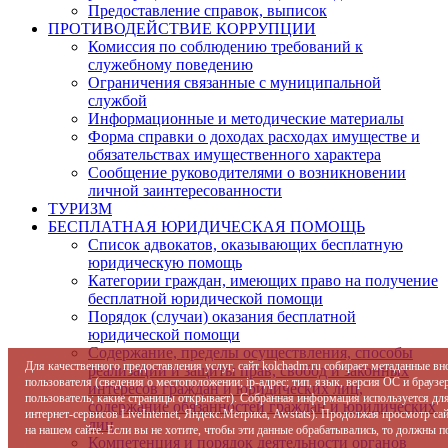
Предоставление справок, выписок
ПРОТИВОДЕЙСТВИЕ КОРРУПЦИИ
Комиссия по соблюдению требований к
служебному поведению
Ограничения связанные с муниципальной
службой
Информационные и методические материалы
Форма справки о доходах расходах имуществе и
обязательствах имущественного характера
Сообщение руководителями о возникновении
личной заинтересованности
ТУРИЗМ
БЕСПЛАТНАЯ ЮРИДИЧЕСКАЯ ПОМОЩЬ
Список адвокатов, оказывающих бесплатную
юридическую помощь
Категории граждан, имеющих право на получение
бесплатной юридической помощи
Порядок (случаи) оказания бесплатной
юридической помощи
Содержание, пределы осуществления, способы
Для качественного предоставления услуг, сайт kolchadm.ru собирает метаданные в
реализации и защиты прав, свобод и законных
пользователя (сведения о местоположении; ip-адрес; тип, язык, версия ОС и браузер
интересов граждан и юридических лиц,
пользователь; какие страницы открывает). Собранная информация используется дл
содержание обязанностей граждан и юридических
интернет-сервисов LiveInternet, Яндекс.Метрика, Awstats). Продолжая просмотр с
лиц
на нашем сайте. Если вы не хотите, чтобы эти данные обрабатывались, то должны п
Компетенция и порядок деятельности органов